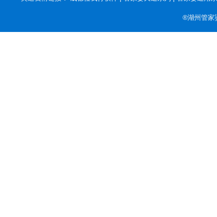
®湖州管家婆软