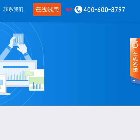
联系我们
移动应用
CRM OA
其他产品
婆物联通手机
管家婆协同CRM
管家婆开票通
通WMS
腾讯企业微信
美迪设备数采
开单PDA
阿里钉钉
管家婆二次开发
通果易
管家婆天通眼
管家婆支付通
数据通
任我行指掌天下
管家婆云平台
婆掌上工厂
美迪MES系统
管家婆服务通