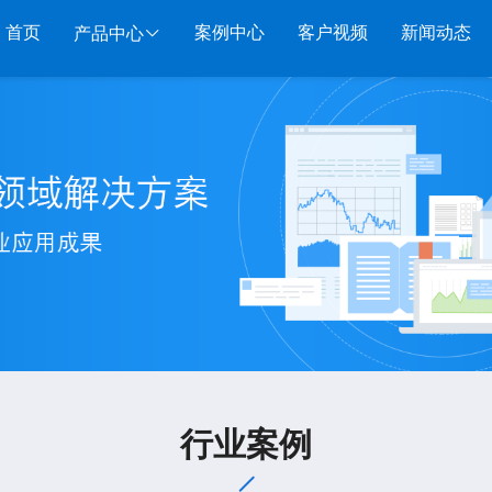
首页
案例中心
客户视频
新闻动态
产品中心
服装系列
行业系列
电子商务
管家婆服装DRP
千方百剂医药药械
管家婆全渠道
管家
管家婆服装net
管家婆汽配汽修
SAAS
管家婆云ERP
物联
管家婆服装SII
管家婆母婴用品
SAAS
管家婆订货易
手持
管家婆服装普及版
管家婆皮革布匹
管家婆易会员
物联
管家婆ishop SAAS
管家婆五金建材
有赞商城O2O
美迪
SAAS
物联通客户通
管家
行业案例