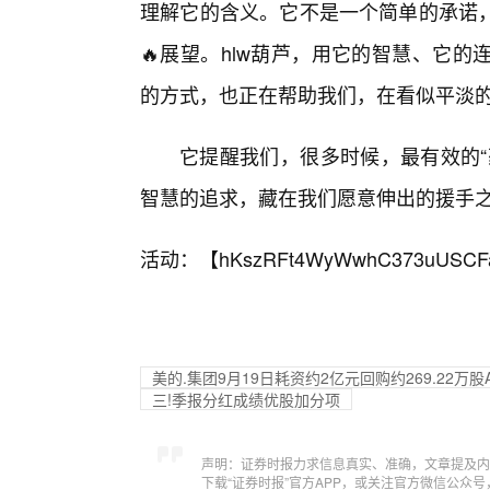
理解它的含义。它不是一个简单的承诺
🔥展望。hlw葫芦，用它的智慧、它
的方式，也正在帮助我们，在看似平淡
它提醒我们，很多时候，最有效的“
智慧的追求，藏在我们愿意伸出的援手
活动：【
hKszRFt4WyWwhC373uUSCF
美的.集团9月19日耗资约2亿元回购约269.22万股
三!季报分红成绩优股加分项
声明：证券时报力求信息真实、准确，文章提及内
下载“证券时报”官方APP，或关注官方微信公众